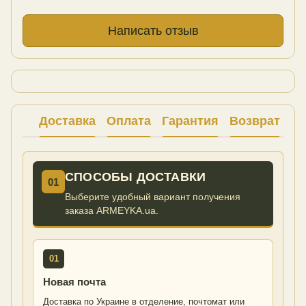
Написать отзыв
Доставка
Оплата
Гарантия
Возврат
Ко
СПОСОБЫ ДОСТАВКИ
01
Выберите удобный вариант получения
заказа ARMEYKA.ua.
01
Новая почта
Доставка по Украине в отделение, почтомат или