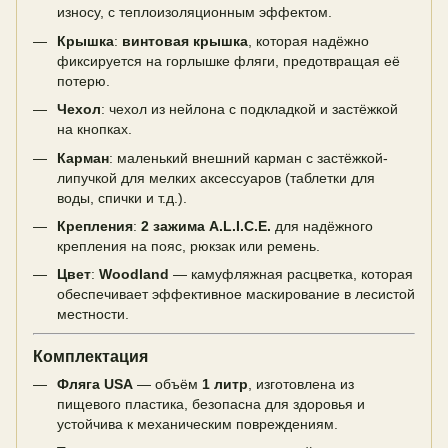
износу, с теплоизоляционным эффектом.
Крышка
:
винтовая крышка
, которая надёжно
фиксируется на горлышке фляги, предотвращая её
потерю.
Чехол
: чехол из нейлона с подкладкой и застёжкой
на кнопках.
Карман
: маленький внешний карман с застёжкой-
липучкой для мелких аксессуаров (таблетки для
воды, спички и т.д.).
Крепления
:
2 зажима A.L.I.C.E.
для надёжного
крепления на пояс, рюкзак или ремень.
Цвет
:
Woodland
— камуфляжная расцветка, которая
обеспечивает эффективное маскирование в лесистой
местности.
Комплектация
Фляга USA
— объём
1 литр
, изготовлена из
пищевого пластика, безопасна для здоровья и
устойчива к механическим повреждениям.