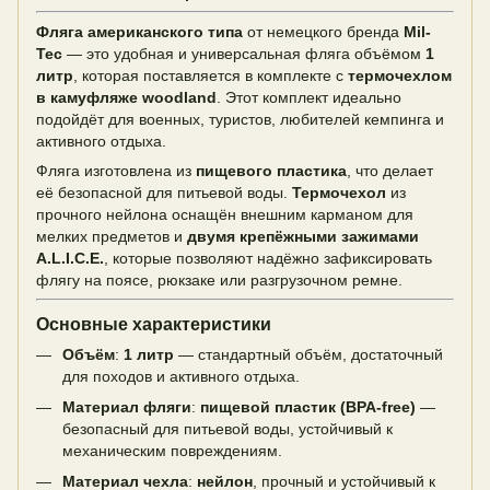
Фляга американского типа
от немецкого бренда
Mil-
Tec
— это удобная и универсальная фляга объёмом
1
литр
, которая поставляется в комплекте с
термочехлом
в камуфляже woodland
. Этот комплект идеально
подойдёт для военных, туристов, любителей кемпинга и
активного отдыха.
Фляга изготовлена из
пищевого пластика
, что делает
её безопасной для питьевой воды.
Термочехол
из
прочного нейлона оснащён внешним карманом для
мелких предметов и
двумя крепёжными зажимами
A.L.I.C.E.
, которые позволяют надёжно зафиксировать
флягу на поясе, рюкзаке или разгрузочном ремне.
Основные характеристики
Объём
:
1 литр
— стандартный объём, достаточный
для походов и активного отдыха.
Материал фляги
:
пищевой пластик (BPA-free)
—
безопасный для питьевой воды, устойчивый к
механическим повреждениям.
Материал чехла
:
нейлон
, прочный и устойчивый к