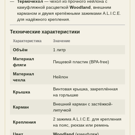
Термочехол
— чехол из прочного нейлона с
камуфляжной расцветкой
Woodland
, внешним
карманом и двумя крепёжными зажимами A.L.I.C.E.
для надёжного крепления.
Технические характеристики
Характеристика
Значение
Объём
1 литр
Материал
Пищевой пластик (BPA-free)
фляги
Материал
Нейлон
чехла
Винтовая крышка, закреплённая
Крышка
на горлышке
Внешний карман с застёжкой-
Карман
липучкой
2 зажима A.L.I.C.E. для крепления
Крепления
на пояс, рюкзак или ремень
Цвет
Woodland
(камуфляж)