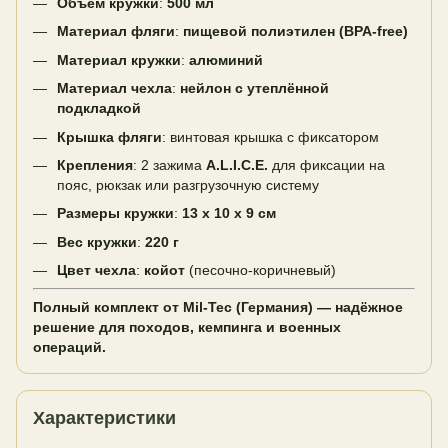
Объём кружки
:
500 мл
Материал фляги
:
пищевой полиэтилен (BPA-free)
Материал кружки
:
алюминий
Материал чехла
:
нейлон с утеплённой
подкладкой
Крышка фляги
: винтовая крышка с фиксатором
Крепления
: 2 зажима
A.L.I.C.E.
для фиксации на
пояс, рюкзак или разгрузочную систему
Размеры кружки
:
13 x 10 x 9 см
Вес кружки
:
220 г
Цвет чехла
:
койот
(песочно-коричневый)
Полный комплект от Mil-Tec (Германия) — надёжное
решение для походов, кемпинга и военных
операций.
Характеристики