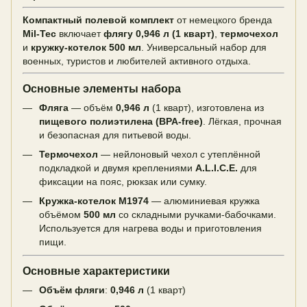
Компактный полевой комплект
от немецкого бренда
Mil-Tec
включает
флягу 0,946 л (1 кварт)
,
термочехол
и
кружку-котелок 500 мл
. Универсальный набор для
военных, туристов и любителей активного отдыха.
Основные элементы набора
Фляга
— объём
0,946 л
(1 кварт), изготовлена из
пищевого полиэтилена (BPA-free)
. Лёгкая, прочная
и безопасная для питьевой воды.
Термочехол
— нейлоновый чехол с утеплённой
подкладкой и двумя креплениями
A.L.I.C.E.
для
фиксации на пояс, рюкзак или сумку.
Кружка-котелок M1974
— алюминиевая кружка
объёмом
500 мл
со складными ручками-бабочками.
Используется для нагрева воды и приготовления
пищи.
Основные характеристики
Объём фляги
:
0,946 л
(1 кварт)