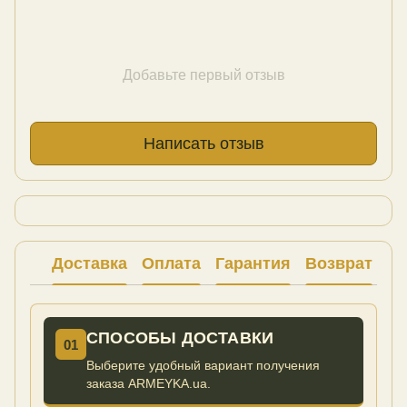
Добавьте первый отзыв
Написать отзыв
Доставка
Оплата
Гарантия
Возврат
Ко
СПОСОБЫ ДОСТАВКИ
01
Выберите удобный вариант получения
заказа ARMEYKA.ua.