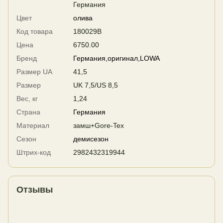
Германия
Цвет
олива
Код товара
180029B
Цена
6750.00
Бренд
Германия,оригинал,LOWA
Размер UA
41,5
Размер
UK 7,5/US 8,5
Вес, кг
1,24
Страна
Германия
Материал
замш+Gore-Tex
Сезон
демисезон
Штрих-код
2982432319944
Отзывы