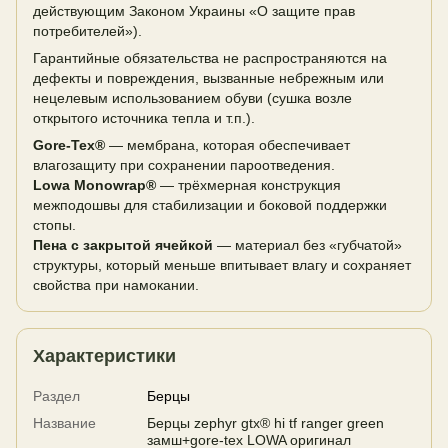
действующим Законом Украины «О защите прав
потребителей»).
Гарантийные обязательства не распространяются на
дефекты и повреждения, вызванные небрежным или
нецелевым использованием обуви (сушка возле
открытого источника тепла и т.п.).
Gore-Tex®
— мембрана, которая обеспечивает
влагозащиту при сохранении пароотведения.
Lowa Monowrap®
— трёхмерная конструкция
межподошвы для стабилизации и боковой поддержки
стопы.
Пена с закрытой ячейкой
— материал без «губчатой»
структуры, который меньше впитывает влагу и сохраняет
свойства при намокании.
Характеристики
Раздел
Берцы
Название
Берцы zephyr gtx® hi tf ranger green
замш+gore-tex LOWA оригинал