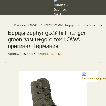
Каталог
ОБУВЬ/АКСЕССУАРЫ
Берцы
Берцы Германия,
Берцы zephyr gtx® hi tf ranger
green замш+gore-tex LOWA
оригинал Германия
Артикул:
180029B
Оставить отзыв