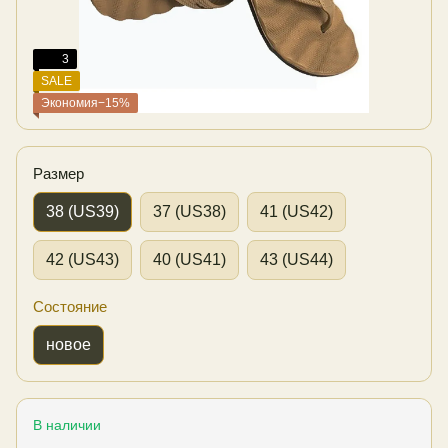
3
SALE
Экономия−15%
Размер
38 (US39)
37 (US38)
41 (US42)
42 (US43)
40 (US41)
43 (US44)
Состояние
новое
В наличии