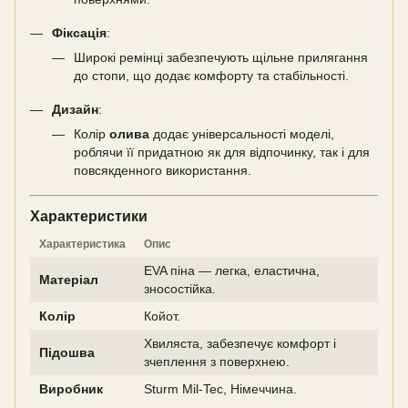
Фіксація
:
Широкі ремінці забезпечують щільне прилягання
до стопи, що додає комфорту та стабільності.
Дизайн
:
Колір
олива
додає універсальності моделі,
роблячи її придатною як для відпочинку, так і для
повсякденного використання.
Характеристики
Характеристика
Опис
EVA піна — легка, еластична,
Матеріал
зносостійка.
Колір
Койот.
Хвиляста, забезпечує комфорт і
Підошва
зчеплення з поверхнею.
Виробник
Sturm Mil-Tec, Німеччина.