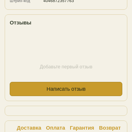
Штрих-код
4046872357763
Отзывы
Добавьте первый отзыв
Написать отзыв
Доставка
Оплата
Гарантия
Возврат
Ко