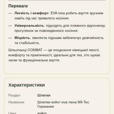
Переваги
Легкість і комфорт
: EVA піна робить взуття зручним
навіть під час тривалого носіння.
Універсальність
: підходять для пляжного відпочинку,
прогулянок чи повсякденного носіння.
Міцність
: хвиляста підошва забезпечує довговічність
та стабільність.
Шльопанці COMBAT — це поєднання німецької якості,
комфорту та практичності, ідеальне для тих, хто шукає
легке та функціональне взуття.
Характеристики
Раздел
Шлепки
Название
Шлепки койот eva пена Mil-Tec
Германия
Цвет
койот