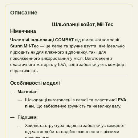
Описание
Шльопанці койот, Mil-Tec
Німеччина
Чоловічі шльопанці COMBAT
від німецької компанії
Sturm Mil-Tec
— це легке та зручне взуття, яке ідеально
підходить як для пляжного відпочинку, так і для
повсякденного використання у місті. Виготовлені з
еластичного матеріалу EVA, вони забезпечують комфорт
і практичність.
Особливості моделі
Матеріал
:
Шльопанці виготовлені з легкої та еластичної
EVA
піни
, що забезпечує зручність та невелику вагу.
Підошва
:
Хвиляста структура підошви забезпечує комфорт
під час ходьби та надійне зчеплення з різними
поверхнями.