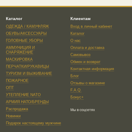
Каталог
Клиентам
ОДЕЖДА / КАМУФЛЯЖ
Вход в личный кабинет
ОБУВЬ/АКСЕССУАРЫ
Каталог
ГОЛОВНЫЕ УБОРЫ
О нас
АММУНИЦИЯ И
Оплата и доставка
СНАРЯЖЕНИЕ
Самовывоз
МАСКИРОВКА
Обмен и возврат
ПЕРЧАТКИ/РУКАВИЦЫ
Контактная информация
ТУРИЗМ И ВЫЖИВАНИЕ
Блог
ПОЖАРНОЕ
Отзывы о магазине
ОПТ
F.A.Q.
УТЕПЛЕНИЕ NATO
Бонус+
AРМИЯ НАТО/БРЕНДЫ
Распродажа
Мы в соцсетях
Новинки
Подарок настоящему мужчине