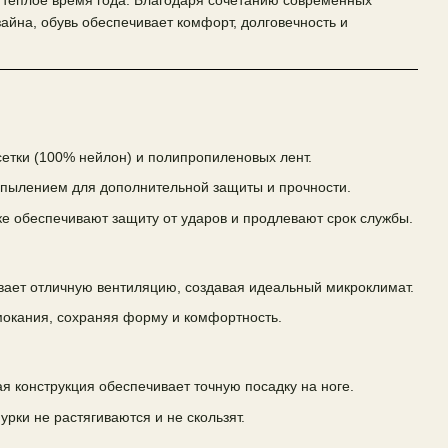
 теплое время года. Благодаря сочетанию современных
айна, обувь обеспечивает комфорт, долговечность и
сетки (100% нейлон) и полипропиленовых лент.
апылением для дополнительной защиты и прочности.
ке обеспечивают защиту от ударов и продлевают срок службы.
вает отличную вентиляцию, создавая идеальный микроклимат.
мокания, сохраняя форму и комфортность.
я конструкция обеспечивает точную посадку на ноге.
ки не растягиваются и не скользят.