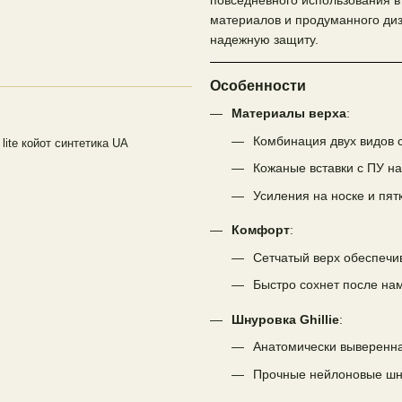
повседневного использования в
материалов и продуманного диз
надежную защиту.
Особенности
Материалы верха
:
Комбинация двух видов 
 lite койот синтетика UA
Кожаные вставки с ПУ н
Усиления на носке и пят
Комфорт
:
Сетчатый верх обеспечи
Быстро сохнет после на
Шнуровка Ghillie
:
Анатомически выверенна
Прочные нейлоновые шнур