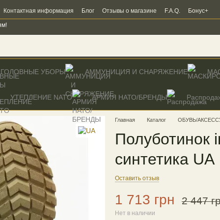
Контактная информация
Блог
Отзывы о магазине
F.A.Q.
Бонус+
ям!
ГОЛОВНЫЕ УБОРЫ
АММУНИЦИЯ И СНАРЯЖЕНИЕ
МА
УТЕПЛЕНИЕ NATO
AРМИЯ НАТО/БРЕНДЫ
Распрода
Главная
Каталог
ОБУВЬ/АКСЕСС
Полуботинок in 
синтетика UA
Оставить отзыв
1 713 грн
2 447 г
Нет в наличии