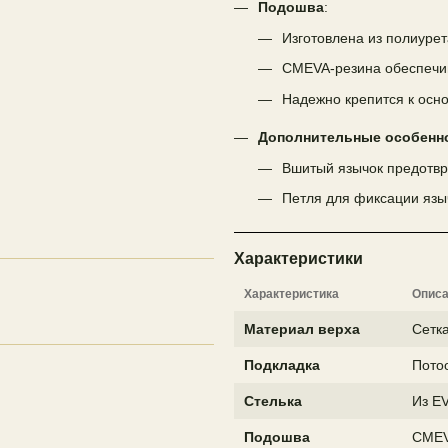
Подошва
:
Изготовлена из полиурет
CMEVA-резина обеспечи
Надежно крепится к осно
Дополнительные особенн
Вшитый язычок предотвр
Петля для фиксации языч
Характеристики
Характеристика
Опис
Материал верха
Сетка
Подкладка
Пото
Стелька
Из E
Подошва
CMEV