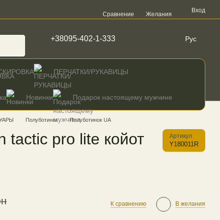
Вход
Сравнение
Желания
+38095-402-1-333
Рус
СКИРОВКА
ПЕРЧАТКИ/РУКАВИЦЫ
жа
Новинки
Подарок настоящему мужчине
УАРЫ
Полуботинок
Полуботинок UA
tactic pro lite койот
Артикул
Y180011R
рн
К сравнению
В желания