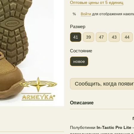
Оптовые цены от 5 единиц
Войти
для отображения накопи
%
Размер
41
39
47
43
44
Состояние
новое
Сообщить, когда появи
Описание
Полуботинки
In-Tactic Pro Lite
—