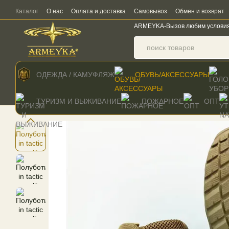
Перейти к основному контенту
Каталог
О нас
Оплата и доставка
Самовывоз
Обмен и возврат
ARMEYKA-Вызов любим услови
ОДЕЖДА / КАМУФЛЯЖ
ОБУВЬ/АКСЕССУАРЫ
ТУРИЗМ И ВЫЖИВАНИЕ
ПОЖАРНОЕ
ОПТ