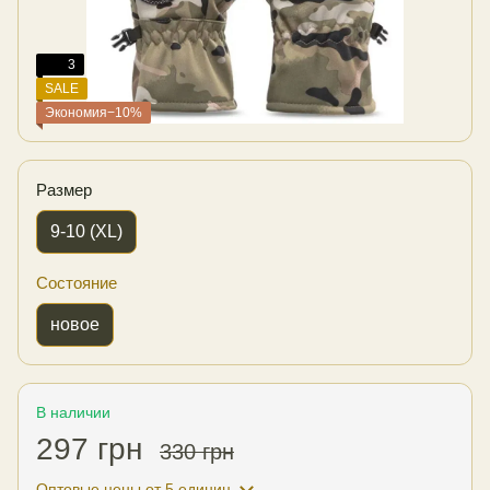
3
SALE
Экономия−10%
Размер
9-10 (XL)
Состояние
новое
В наличии
297 грн
330 грн
Оптовые цены
от 5 единиц