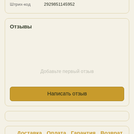
Штрих-код
2929851145952
Отзывы
Добавьте первый отзыв
Написать отзыв
Доставка
Оплата
Гарантия
Возврат
Ко