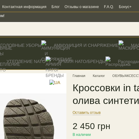
Контактная информация
Блог
Отзывы о магазине
F.A.Q.
Бонус+
ям!
ГОЛОВНЫЕ УБОРЫ
АММУНИЦИЯ И СНАРЯЖЕНИЕ
МА
УТЕПЛЕНИЕ NATO
AРМИЯ НАТО/БРЕНДЫ
Распрода
Главная
Каталог
ОБУВЬ/АКСЕСС
Кроссовки in ta
олива синтет
Оставить отзыв
2 450 грн
В наличии