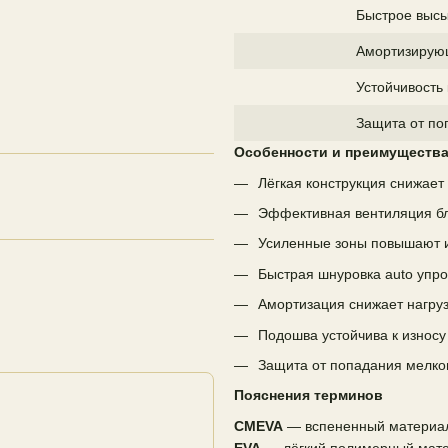
Быстрое выс
Амортизирую
Устойчивость
Защита от по
Особенности и преимуществ
Лёгкая конструкция снижает
Эффективная вентиляция бл
Усиленные зоны повышают и
Быстрая шнуровка auto упр
Амортизация снижает нагруз
Подошва устойчива к износу
Защита от попадания мелког
Пояснения терминов
CMEVA
— вспененный материал 
EVA
— лёгкий полимерный мате