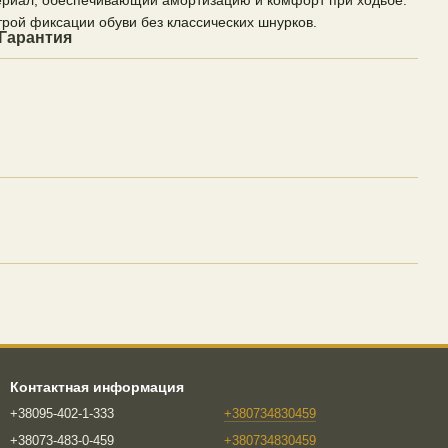
рой фиксации обуви без классических шнурков.
Гарантия
Контактная информация
+38095-402-1-333
+380734830459
+38073-483-0-459
+380734830459