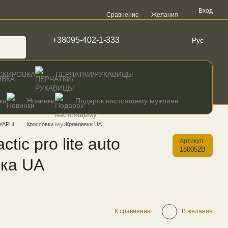
Вход
Сравнение
Желания
+38095-402-1-333
Рус
СКИРОВКА
ПЕРЧАТКИ/РУКАВИЦЫ
жа
Новинки
Подарок настоящему мужчине
УАРЫ
Кроссовки
Кроссовки UA
ctic pro lite auto
Артикул
180052B
ика UA
К сравнению
В желания