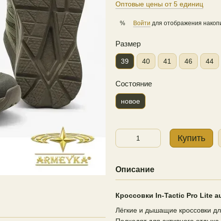
Оптовые цены от 5 единиц
Войти
для отображения накопи
%
Размер
39
40
41
46
44
Состояние
новое
Купить
Описание
Кроссовки In-Tactic Pro Lite a
Лёгкие и дышащие кроссовки дл