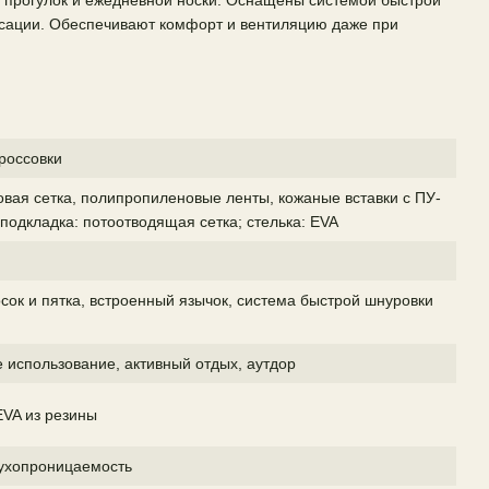
, прогулок и ежедневной носки. Оснащены системой быстрой
ксации. Обеспечивают комфорт и вентиляцию даже при
кроссовки
овая сетка, полипропиленовые ленты, кожаные вставки с ПУ-
подкладка: потоотводящая сетка; стелька: EVA
сок и пятка, встроенный язычок, система быстрой шнуровки
 использование, активный отдых, аутдор
VA из резины
ухопроницаемость