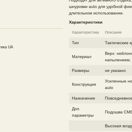
Подходят для активного отдыха
шнуровки auto для удобной фи
длительном использовании.
Характеристики
Характеристика
Описание
Тип
Тактические 
етика UA
Верх: нейлон
Материал
напылением; 
Размеры
не указано
Усиленные но
Конструкция
auto
Назначение
Повседневное
Доп.
Подошва CME
параметры
Высокая возд