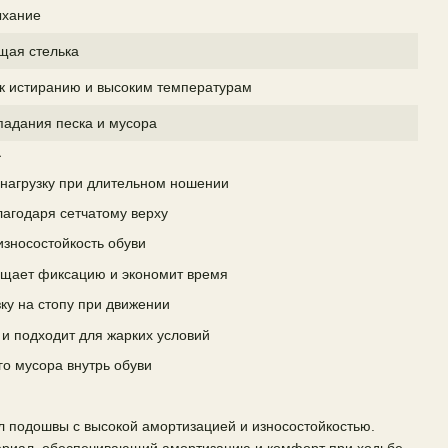
ыхание
щая стелька
 к истиранию и высоким температурам
падания песка и мусора
а
 нагрузку при длительном ношении
агодаря сетчатому верху
зносостойкость обуви
ощает фиксацию и экономит время
ку на стопу при движении
 и подходит для жарких условий
о мусора внутрь обуви
подошвы с высокой амортизацией и износостойкостью.
риал, обеспечивающий амортизацию и комфорт при ходьбе.