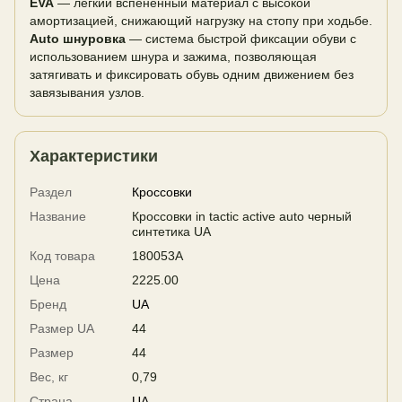
EVA
— лёгкий вспененный материал с высокой
амортизацией, снижающий нагрузку на стопу при ходьбе.
Auto шнуровка
— система быстрой фиксации обуви с
использованием шнура и зажима, позволяющая
затягивать и фиксировать обувь одним движением без
завязывания узлов.
Характеристики
Раздел
Кроссовки
Название
Кроссовки in tactic active auto черный
синтетика UA
Код товара
180053A
Цена
2225.00
Бренд
UA
Размер UA
44
Размер
44
Вес, кг
0,79
Страна
UA