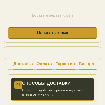
Добавьте первый отзыв
Написать отзыв
Доставка
Оплата
Гарантия
Возврат
Ко
СПОСОБЫ ДОСТАВКИ
01
Выберите удобный вариант получения
заказа ARMEYKA.ua.