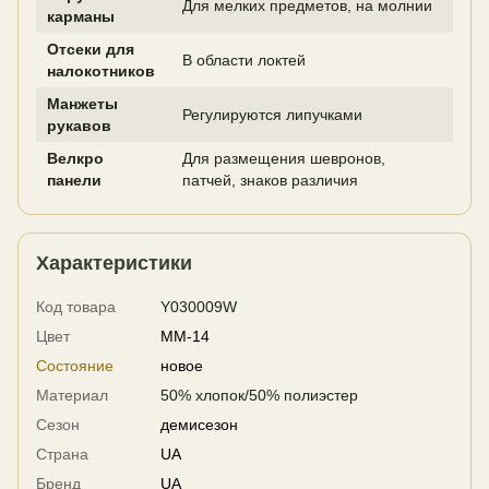
Для мелких предметов, на молнии
карманы
Отсеки для
В области локтей
налокотников
Манжеты
Регулируются липучками
рукавов
Велкро
Для размещения шевронов,
панели
патчей, знаков различия
Характеристики
Код товара
Y030009W
Цвет
MM-14
Состояние
новое
Материал
50% хлопок/50% полиэстер
Сезон
демисезон
Страна
UA
Бренд
UA