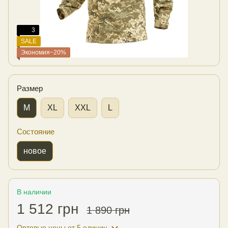
3
SALE
Экономия−20%
Размер
M
XL
XXL
L
Состояние
новое
В наличии
1 512 грн
1 890 грн
Оптовые цены
от 5 единиц