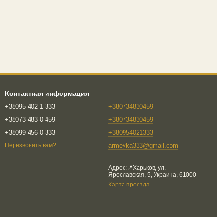
Контактная информация
+38095-402-1-333
+380734830459
+38073-483-0-459
+380734830459
+38099-456-0-333
+380954021333
armeyka333@gmail.com
Перезвонить вам?
Адрес:📍Харьков, ул.
Ярославская, 5, Украина, 61000
Карта проезда