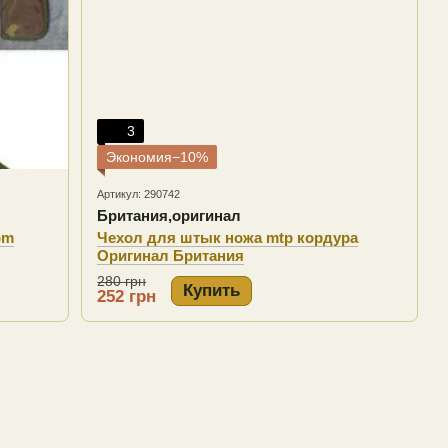
3
Экономия−10%
Артикул: 290742
Британия,оригинал
pm
Чехол для штык ножа mtp кордура
Оригинал Британия
280 грн
Купить
252 грн