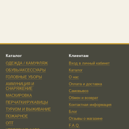
Каталог
Клиентам
ОДЕЖДА / КАМУФЛЯЖ
Вход в личный кабинет
ОБУВЬ/АКСЕССУАРЫ
Каталог
ГОЛОВНЫЕ УБОРЫ
О нас
АММУНИЦИЯ И
Оплата и доставка
СНАРЯЖЕНИЕ
Самовывоз
МАСКИРОВКА
Обмен и возврат
ПЕРЧАТКИ/РУКАВИЦЫ
Контактная информация
ТУРИЗМ И ВЫЖИВАНИЕ
Блог
ПОЖАРНОЕ
Отзывы о магазине
ОПТ
F.A.Q.