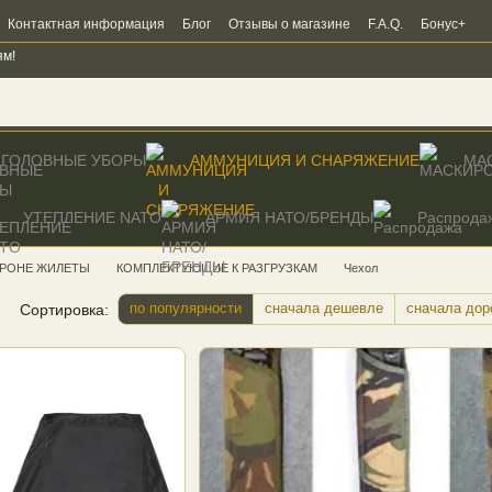
Контактная информация
Блог
Отзывы о магазине
F.A.Q.
Бонус+
ям!
ГОЛОВНЫЕ УБОРЫ
АММУНИЦИЯ И СНАРЯЖЕНИЕ
МА
УТЕПЛЕНИЕ NATO
AРМИЯ НАТО/БРЕНДЫ
Распрода
БРОНЕ ЖИЛЕТЫ
КОМПЛЕКТУЮЩИЕ К РАЗГРУЗКАМ
Чехол
по популярности
сначала дешевле
сначала дор
Сортировка: