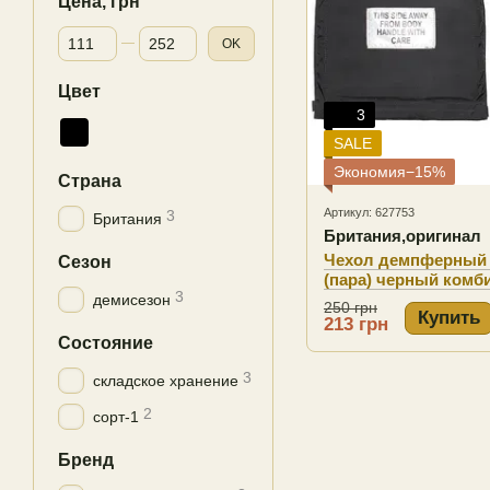
Цена, грн
От Цена, грн
До Цена, грн
OK
Цвет
3
SALE
Экономия−15%
Страна
Артикул: 627753
3
Британия
Британия,оригинал
Чехол демпферный 
Сезон
(пара) черный комб
3
Британия
демисезон
250 грн
Купить
213 грн
Состояние
3
складское хранение
2
сорт-1
Бренд