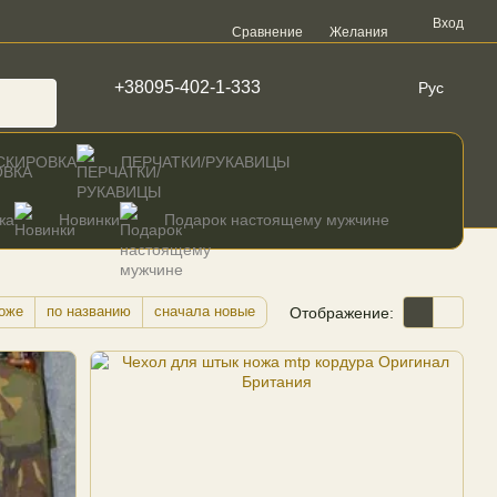
Вход
Сравнение
Желания
+38095-402-1-333
Рус
СКИРОВКА
ПЕРЧАТКИ/РУКАВИЦЫ
жа
Новинки
Подарок настоящему мужчине
оже
по названию
сначала новые
Отображение: