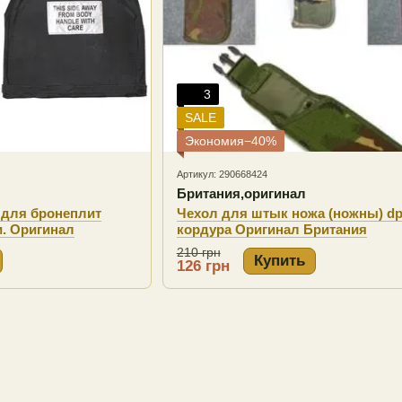
3
SALE
Экономия−40%
Артикул: 290668424
Британия,оригинал
для бронеплит
Чехол для штык ножа (ножны) d
и. Оригинал
кордура Оригинал Британия
210 грн
Купить
126 грн