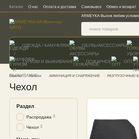
Перейти к основному контенту
Каталог
О нас
Оплата и доставка
Самовывоз
Обмен и возврат
ARMEYKA-Вызов любим услови
ОДЕЖДА / КАМУФЛЯЖ
ОБУВЬ/АКСЕССУАРЫ
ТУРИЗМ И ВЫЖИВАНИЕ
ПОЖАРНОЕ
ОПТ
Главная
Каталог
АММУНИЦИЯ И СНАРЯЖЕНИЕ
РАЗГРУЗОЧНЫЕ/ 
Чехол
Раздел
3
Распродажа
3
Чехол