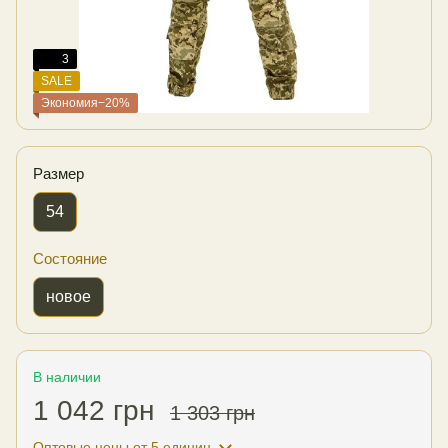
3
SALE
Экономия−20%
Размер
54
Состояние
новое
В наличии
1 042 грн
1 303 грн
Оптовые цены
от 5 единиц