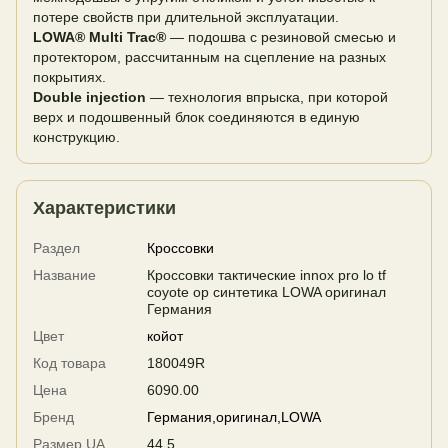
потере свойств при длительной эксплуатации.
LOWA® Multi Trac®
— подошва с резиновой смесью и
протектором, рассчитанным на сцепление на разных
покрытиях.
Double injection
— технология впрыска, при которой
верх и подошвенный блок соединяются в единую
конструкцию.
Характеристики
Раздел
Кроссовки
Название
Кроссовки тактические innox pro lo tf
coyote op синтетика LOWA оригинал
Германия
Цвет
койот
Код товара
180049R
Цена
6090.00
Бренд
Германия,оригинал,LOWA
Размер UA
44,5