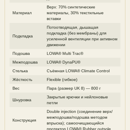
Верх: 70% синтетические
Материал
материалы, 30% текстильные
вставки
Потоотводящая, дышащая
подкладка (без мембраны) для
Подкладка
усиленной вентиляции при активном
движении
Подошва
LOWA® Multi Trac®
Межподошва
LOWA® DynaPU®
Стелька
Съёмная LOWA® Climate Control
Жёсткость
Flexible (гибкое)
Вес
Пара (размер UK 8) — 800 г
Закрытые крючки и нейлоновые
Шнуровка
петли
Double injection (соединение верх/
межподошва/подошва методом
Конструкция
впрыска); самоочищающийся
протектор LOWA® Rubber outsole