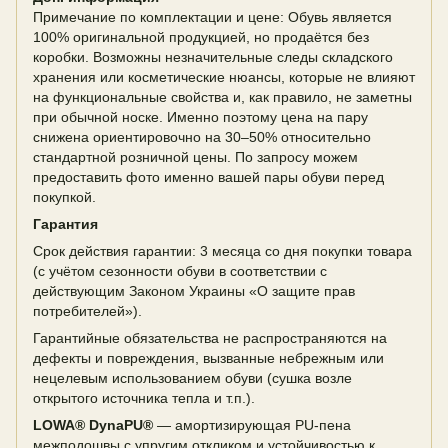
Примечание по комплектации и цене: Обувь является
100% оригинальной продукцией, но продаётся без
коробки. Возможны незначительные следы складского
хранения или косметические нюансы, которые не влияют
на функциональные свойства и, как правило, не заметны
при обычной носке. Именно поэтому цена на пару
снижена ориентировочно на 30–50% относительно
стандартной розничной цены. По запросу можем
предоставить фото именно вашей пары обуви перед
покупкой.
Гарантия
Срок действия гарантии: 3 месяца со дня покупки товара
(с учётом сезонности обуви в соответствии с
действующим Законом Украины «О защите прав
потребителей»).
Гарантийные обязательства не распространяются на
дефекты и повреждения, вызванные небрежным или
нецелевым использованием обуви (сушка возле
открытого источника тепла и т.п.).
LOWA® DynaPU®
— амортизирующая PU-пена
межподошвы с упругим откликом и устойчивостью к