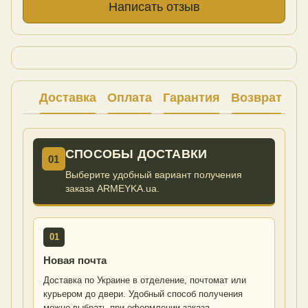
Написать отзыв
Доставка
Оплата
Гарантия
Возврат
Ко
СПОСОБЫ ДОСТАВКИ
01
Выберите удобный вариант получения
заказа ARMEYKA.ua.
01
Новая почта
Доставка по Украине в отделение, почтомат или
курьером до двери. Удобный способ получения
можно выбрать при оформлении заказа.