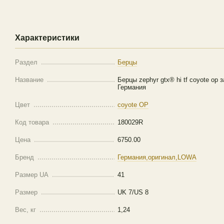
Характеристики
Раздел
Берцы
Название
Берцы zephyr gtx® hi tf coyote op
Германия
Цвет
coyote OP
Код товара
180029R
Цена
6750.00
Бренд
Германия,оригинал,LOWA
Размер UA
41
Размер
UK 7/US 8
Вес, кг
1,24