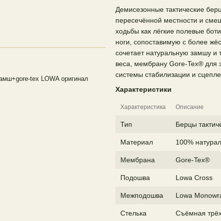
Демисезонные тактические бер
пересечённой местности и сме
ходьбы как лёгкие полевые бот
ноги, сопоставимую с более жё
сочетает натуральную замшу и 
веса, мембрану Gore-Tex® для 
системы стабилизации и сцепле
 замш+gore-tex LOWA оригинал
Характеристики
Характеристика
Описание
Тип
Берцы тактич
Материал
100% натурал
Мембрана
Gore-Tex®
Подошва
Lowa Cross
Межподошва
Lowa Monowr
Стелька
Съёмная трёх