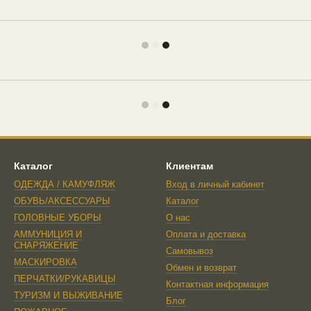
Каталог
Клиентам
ОДЕЖДА / КАМУФЛЯЖ
Вход в личный кабинет
ОБУВЬ/АКСЕССУАРЫ
Каталог
ГОЛОВНЫЕ УБОРЫ
О нас
АММУНИЦИЯ И
Оплата и доставка
СНАРЯЖЕНИЕ
Самовывоз
МАСКИРОВКА
Обмен и возврат
ПЕРЧАТКИ/РУКАВИЦЫ
Контактная информация
ТУРИЗМ И ВЫЖИВАНИЕ
Блог