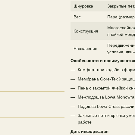
Шнуровка
Закрытые пет
Вес
Пара (размер 
Многослойная
Конструкция
ячейкой меж
Передвижение
Назначение
условия, движ
Особенности и преимуществ
Комфорт при ходьбе в форм
Мембрана Gore-Tex® защища
Пена с закрытой ячейкой сни
Межподошва Lowa Monowrap
Подошва Lowa Cross рассчи
Закрытые петли-крючки уме
работе
Доп. информация