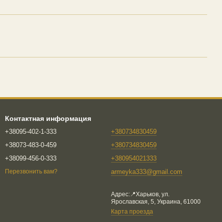
Контактная информация
+38095-402-1-333
+380734830459
+38073-483-0-459
+380734830459
+38099-456-0-333
+380954021333
armeyka333@gmail.com
Перезвонить вам?
Адрес:📍Харьков, ул.
Ярославская, 5, Украина, 61000
Карта проезда