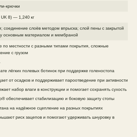
ли-крючки
UK 8) — 1,240 кг
; соединение слоёв методом впрыска; слой пены с закрытой
ду основным материалом и мембраной
 по местности с разными типами покрытия, сложные
ение с грузом
а
ате лёгких полевых ботинок при поддержке голеностопа
ет от осадков и поддерживает пароотведение при активности
жает набор влаги в конструкции и помогает сохранять сухость
® обеспечивает стабилизацию и боковую защиту стопы
тана на надёжное сцепление на разных покрытиях
ньшают риск зацепов и помогают удерживать шнуровку в