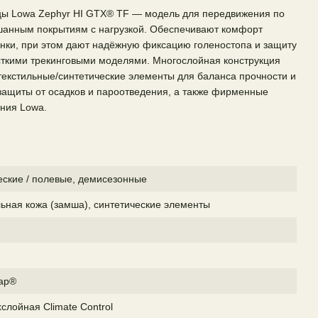
цы Lowa Zephyr HI GTX® TF — модель для передвижения по
шанным покрытиям с нагрузкой. Обеспечивают комфорт
инки, при этом дают надёжную фиксацию голеностопа и защиту
сткими трекинговыми моделями. Многослойная конструкция
текстильные/синтетические элементы для баланса прочности и
защиты от осадков и пароотведения, а также фирменные
ния Lowa.
еские / полевые, демисезонные
ьная кожа (замша), синтетические элементы
ap®
слойная Climate Control