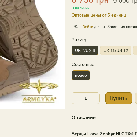
9 000 г
В наличии
Оптовые цены от 5 единиц
Войти
для отображения накопи
%
Размер
UK 7/US 8
UK 11/US 12
Состояние
новое
Купить
Описание
Берцы Lowa Zephyr HI GTX® T