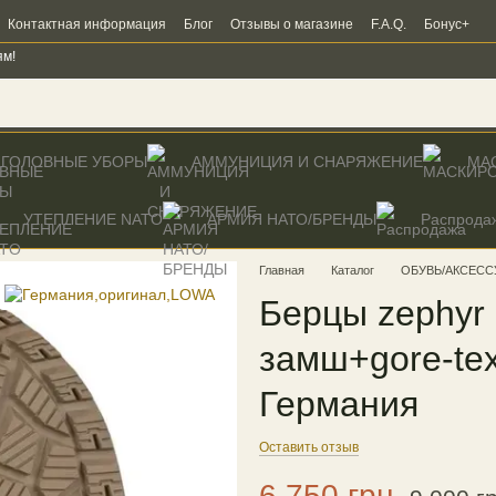
Контактная информация
Блог
Отзывы о магазине
F.A.Q.
Бонус+
ям!
ГОЛОВНЫЕ УБОРЫ
АММУНИЦИЯ И СНАРЯЖЕНИЕ
МА
УТЕПЛЕНИЕ NATO
AРМИЯ НАТО/БРЕНДЫ
Распрода
Главная
Каталог
ОБУВЬ/АКСЕСС
Берцы zephyr g
замш+gore-te
Германия
Оставить отзыв
6 750 грн