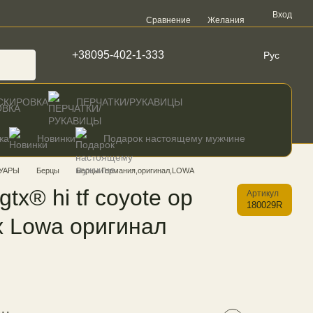
Вход
Сравнение
Желания
+38095-402-1-333
Рус
СКИРОВКА
ПЕРЧАТКИ/РУКАВИЦЫ
жа
Новинки
Подарок настоящему мужчине
УАРЫ
Берцы
Берцы Германия,оригинал,LOWA
tx® hi tf coyote op
Артикул
180029R
x Lowa оригинал