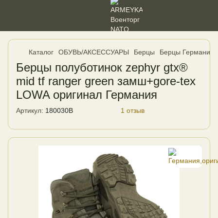
Каталог
ОБУВЬ/АКСЕССУАРЫ
Берцы
Берцы Германия,
Берцы полуботинок zephyr gtx®
mid tf ranger green замш+gore-tex
LOWA оригинал Германия
Артикул:
180030B
1 отзыв