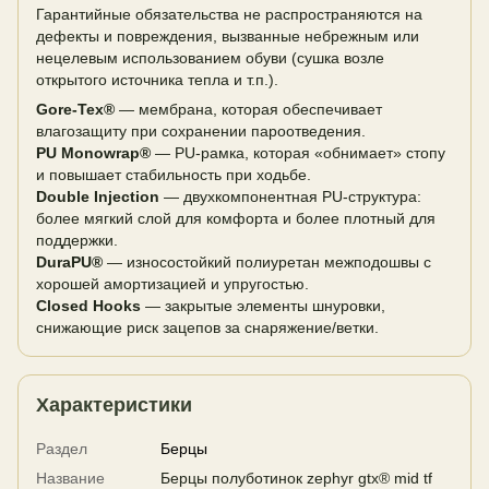
Гарантийные обязательства не распространяются на
дефекты и повреждения, вызванные небрежным или
нецелевым использованием обуви (сушка возле
открытого источника тепла и т.п.).
Gore-Tex®
— мембрана, которая обеспечивает
влагозащиту при сохранении пароотведения.
PU Monowrap®
— PU-рамка, которая «обнимает» стопу
и повышает стабильность при ходьбе.
Double Injection
— двухкомпонентная PU-структура:
более мягкий слой для комфорта и более плотный для
поддержки.
DuraPU®
— износостойкий полиуретан межподошвы с
хорошей амортизацией и упругостью.
Closed Hooks
— закрытые элементы шнуровки,
снижающие риск зацепов за снаряжение/ветки.
Характеристики
Раздел
Берцы
Название
Берцы полуботинок zephyr gtx® mid tf