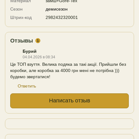
Материал
замш+Gore-Tex
Сезон
демисезон
Штрих-код
2982432320001
Отзывы
1
Бурий
04.04.2026 в 08:34
Це ТОП взуття. Велика подяка за такі акції. Прийшли без
коробки, але коробка за 4000 грн мені не потрібна )))
будемо звертатися!
Ответить
Написать отзыв