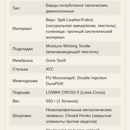
Берцы полуботинок тактические,
Тип
демисезонные
Верх: Split Leather/Fabric
(натуральная замша/кожа, текстиль);
Материал
голенище: прочный синтетический
материал
Moisture-Wicking Textile
Подкладка
(влаговыводящий текстиль)
Мембрана
Gore-Tex®
Стелька
ATC
PU Monowrap®; Double Injection
Межподошва
DuraPU®
Подошва
LOWA® CROSS II (Lowa Cross)
Вес
550 г (1 ботинок)
Низкопрофильные металлические
Шнуровка
люверсы; Closed Hooks (закрытые
элементы против зацепов)
Усиленная лодыжка, мягкий