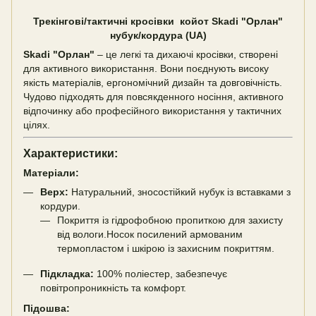
Трекінгові/тактичні кросівки койот Skadi "Орлан"
нубук/кордура (UA)
Skadi "Орлан"
– це легкі та дихаючі кросівки, створені
для активного використання. Вони поєднують високу
якість матеріалів, ергономічний дизайн та довговічність.
Чудово підходять для повсякденного носіння, активного
відпочинку або професійного використання у тактичних
цілях.
Характеристики:
Матеріали:
Верх:
Натуральний, зносостійкий нубук із вставками з
кордури.
Покриття із гідрофобною пропиткою для захисту
від вологи.Носок посилений армованим
термопластом і шкірою із захисним покриттям.
Підкладка:
100% поліестер, забезпечує
повітропроникність та комфорт.
Підошва: