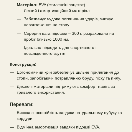
Матеріал:
EVA (етиленвінілацетат).
Легкий і амортизаційний матеріал.
Забезпечує чудове поглинання ударів, знижує
навантаження на стопу.
Середня вага підошви – 300 г, розрахована на
пробіг близько 1000 км.
Ідеально підходить для спортивного і
повсякденного взуття.
Конструкція:
Ергономічний крій забезпечує щільне прилягання до
стопи, запобігаючи потраплянню бруду, піску та пилу.
Дихаючі матеріали підтримують комфорт навіть за
тривалого використання.
Переваги:
Висока зносостійкість завдяки натуральному нубуку та
кордури
Відмінна амортизація завдяки підошві EVA.