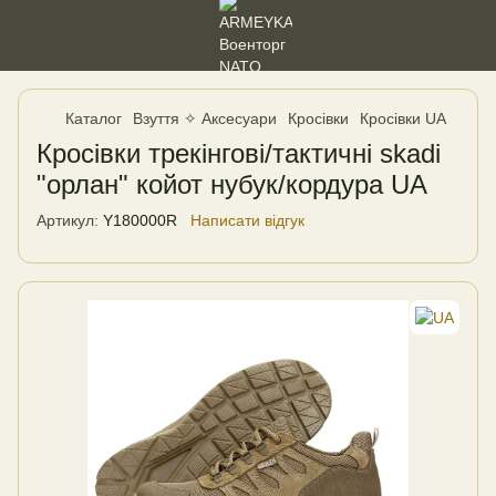
Каталог
Взуття ✧ Аксесуари
Кросівки
Кросівки UA
Кросівки трекінгові/тактичні skadi
"орлан" койот нубук/кордура UA
Артикул:
Y180000R
Написати відгук