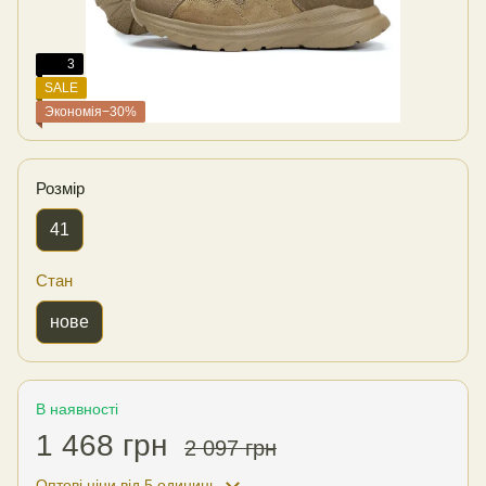
3
SALE
Экономія−30%
Розмір
41
Стан
нове
В наявності
1 468 грн
2 097 грн
Оптові ціни
від 5 одиниць