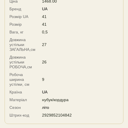
Ціна
1468.00
Бренд
UA
Розмір UA
41
Розмір
41
Вага, кг
0,5
Довжина
устільки
27
ЗАГАЛЬНА,см
Довжина
устільки
26
РОБОЧА,см
Робоча
ширина
9
устілки, см
Країна
UA
Матеріал
нубук/кордура
Сезон
літо
Штрих-код
2929852104842