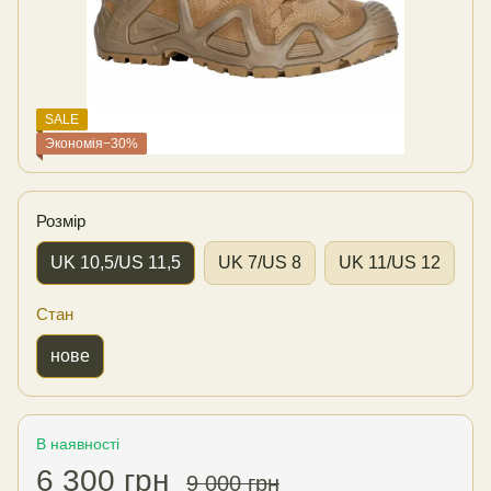
SALE
Экономія−30%
Розмір
UK 10,5/US 11,5
UK 7/US 8
UK 11/US 12
Стан
нове
В наявності
6 300 грн
9 000 грн