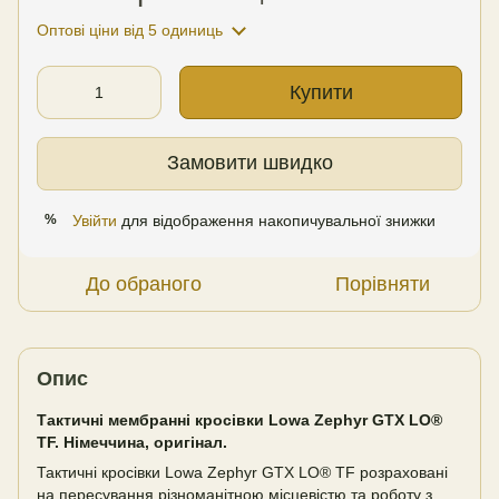
Оптові ціни
від 5 одиниць
Купити
Замовити швидко
Увійти
для відображення накопичувальної знижки
%
До обраного
Порівняти
Опис
Тактичні мембранні кросівки Lowa Zephyr GTX LO®
TF. Німеччина, оригінал.
Тактичні кросівки Lowa Zephyr GTX LO® TF розраховані
на пересування різноманітною місцевістю та роботу з