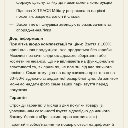
формує цілісну, стійку до навантажень конструкцію
Підошва X-TRAC® Military розрахована на різні
покриття, зокрема вологі й слизькі
Закриті петлі шнурівки зменшують ризик зачепів за
спорядження/гілки
Дод. інформація
Примітка щодо комплектації та ціни:
Взуття є 100%
оригінальною продукцією, але продається без коробки.
Можливі незначні сліди складського зберігання або
косметичні нюанси, що не впливають на функціональні
властивості та, як правило, не помітні під час звичного
носіння. Саме тому ціна на пару знижена орієнтовно на
30–50% відносно стандартної роздрібної ціни. За запитом
можемо надати фото саме вашої пари взуття перед
покупкою.
Гарантія
Строк дії гарантії: 3 місяці з дня покупки товару (з
урахуванням сезонності взуття відповідно до чинного
Закону України «Про захист прав споживачів»).
Гарантійні зобов’язання не поширюються на дефекти й