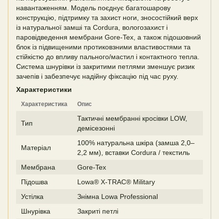
навантаженням. Модель поєднує багатошарову
конструкцію, підтримку та захист ноги, зносостійкий верх
із натуральної замші та Cordura, вологозахист і
паровідведення мембрани Gore-Tex, а також підошовний
блок із підвищеними протиковзними властивостями та
стійкістю до впливу пального/мастил і контактного тепла.
Система шнурівки із закритими петлями зменшує ризик
зачепів і забезпечує надійну фіксацію під час руху.
Характеристики
Характеристика
Опис
Тактичні мембранні кросівки LOW,
Тип
демісезонні
100% натуральна шкіра (замша 2,0–
Матеріал
2,2 мм), вставки Cordura / текстиль
Мембрана
Gore-Tex
Підошва
Lowa® X-TRAC® Military
Устілка
Знімна Lowa Professional
Шнурівка
Закриті петлі