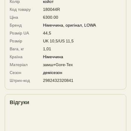
Колір
койот
Код товару
180044R
Ціна
6300.00
Бренд
Німеччина, оригінал, LOWA
Розмір UA
44,5
Розмір
UK 10,5/US 11,5
Вага, кг
1,01
Країна
Німеччина
Матеріал
замш+Gore-Tex
Сезон
демісезон
Штрих-код
2982432320841
Відгуки