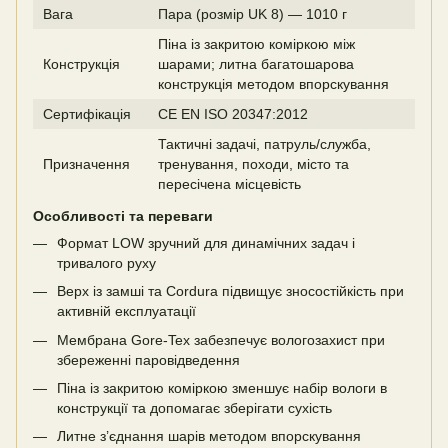
Вага
Пара (розмір UK 8) — 1010 г
Піна із закритою коміркою між
Конструкція
шарами; литна багатошарова
конструкція методом впорскування
Сертифікація
CE EN ISO 20347:2012
Тактичні задачі, патруль/служба,
Призначення
тренування, походи, місто та
пересічена місцевість
Особливості та переваги
Формат LOW зручний для динамічних задач і
тривалого руху
Верх із замші та Cordura підвищує зносостійкість при
активній експлуатації
Мембрана Gore-Tex забезпечує вологозахист при
збереженні паровідведення
Піна із закритою коміркою зменшує набір вологи в
конструкції та допомагає зберігати сухість
Литне з’єднання шарів методом впорскування