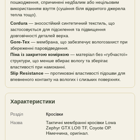
пошкодження, спричинені недбалим або нецільовим
використанням взуття (сушіння біля відкритого джерела
тепла тощо).
Cordura
— зносостійкий синтетичний текстиль, що
застосовується для підсилення та підвищення
довговічності деталей верха.
Gore-Tex
— мембрана, що забезпечує вологозахист при
збереженні паровідведення.
Піна із закритою коміркою
— матеріал без «губчастої»
структури, що менше вбирає вологу та зберігає
властивості при намоканні.
Slip Resistance
— протиковзні властивості підошви для
впевненого контакту на вологих і слизьких поверхнях.
Характеристики
Розділ
Кросівки
Назва
Тактичні мембранні кросівки Lowa
Zephyr GTX LO® TF, Coyote OP.
Німеччина, оригінал.