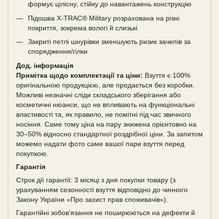
формує цілісну, стійку до навантажень конструкцію
Підошва X-TRAC® Military розрахована на різні
покриття, зокрема вологі й слизькі
Закриті петлі шнурівки зменшують ризик зачепів за
спорядження/гілки
Дод. інформація
Примітка щодо комплектації та ціни:
Взуття є 100%
оригінальною продукцією, але продається без коробки.
Можливі незначні сліди складського зберігання або
косметичні нюанси, що не впливають на функціональні
властивості та, як правило, не помітні під час звичного
носіння. Саме тому ціна на пару знижена орієнтовно на
30–50% відносно стандартної роздрібної ціни. За запитом
можемо надати фото саме вашої пари взуття перед
покупкою.
Гарантія
Строк дії гарантії: 3 місяці з дня покупки товару (з
урахуванням сезонності взуття відповідно до чинного
Закону України «Про захист прав споживачів»).
Гарантійні зобов’язання не поширюються на дефекти й