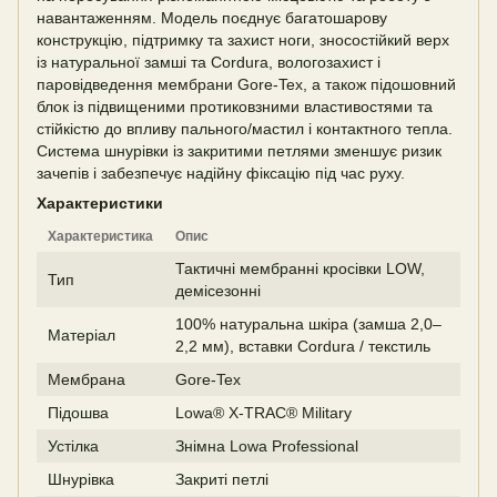
навантаженням. Модель поєднує багатошарову
конструкцію, підтримку та захист ноги, зносостійкий верх
із натуральної замші та Cordura, вологозахист і
паровідведення мембрани Gore-Tex, а також підошовний
блок із підвищеними протиковзними властивостями та
стійкістю до впливу пального/мастил і контактного тепла.
Система шнурівки із закритими петлями зменшує ризик
зачепів і забезпечує надійну фіксацію під час руху.
Характеристики
Характеристика
Опис
Тактичні мембранні кросівки LOW,
Тип
демісезонні
100% натуральна шкіра (замша 2,0–
Матеріал
2,2 мм), вставки Cordura / текстиль
Мембрана
Gore-Tex
Підошва
Lowa® X-TRAC® Military
Устілка
Знімна Lowa Professional
Шнурівка
Закриті петлі