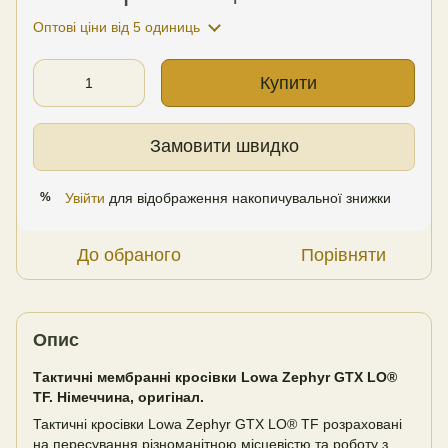
Оптові ціни
від 5 одиниць
Купити
Замовити швидко
Увійти
для відображення накопичувальної знижки
%
До обраного
Порівняти
Опис
Тактичні мембранні кросівки Lowa Zephyr GTX LO®
TF. Німеччина, оригінал.
Тактичні кросівки Lowa Zephyr GTX LO® TF розраховані
на пересування різноманітною місцевістю та роботу з