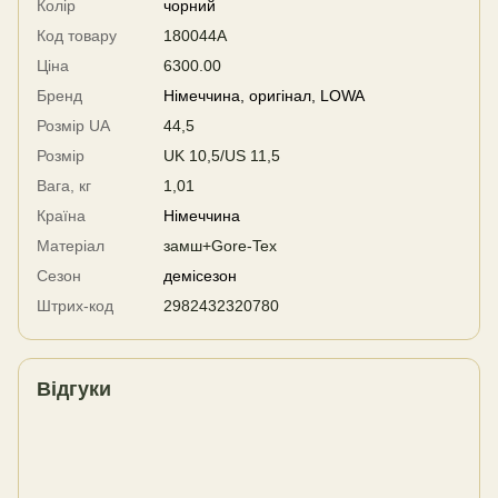
Колір
чорний
Код товару
180044A
Ціна
6300.00
Бренд
Німеччина, оригінал, LOWA
Розмір UA
44,5
Розмір
UK 10,5/US 11,5
Вага, кг
1,01
Країна
Німеччина
Матеріал
замш+Gore-Tex
Сезон
демісезон
Штрих-код
2982432320780
Відгуки