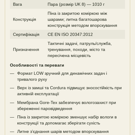
Вага
Пара (розмір UK 8) — 1010 г
Піна із закритою коміркою між
Конструкція
шарами; литна багатошарова
конструкція методом впорскування
Сертифікація
CE EN ISO 20347:2012
Тактичні задачі, патруль/служба,
Призначення
тренування, походи, місто та
пересічена місцевість
Особливості та переваги
Формат LOW зручний для динамічних задач і
тривалого руху
Верх із замші та Cordura підвищує зносостійкість при
активній експлуатації
Мембрана Gore-Tex забезпечує вологозахист при
збереженні паровідведення
Піна із закритою коміркою зменшує набір вологи в
конструкції та допомагає зберігати сухість
Литне з’єднання шарів методом впорскування