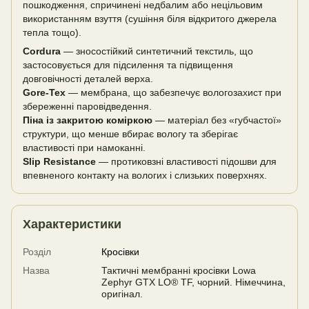
пошкодження, спричинені недбалим або нецільовим
використанням взуття (сушіння біля відкритого джерела
тепла тощо).
Cordura
— зносостійкий синтетичний текстиль, що
застосовується для підсилення та підвищення
довговічності деталей верха.
Gore-Tex
— мембрана, що забезпечує вологозахист при
збереженні паровідведення.
Піна із закритою коміркою
— матеріал без «губчастої»
структури, що менше вбирає вологу та зберігає
властивості при намоканні.
Slip Resistance
— протиковзні властивості підошви для
впевненого контакту на вологих і слизьких поверхнях.
Характеристики
Розділ
Кросівки
Назва
Тактичні мембранні кросівки Lowa
Zephyr GTX LO® TF, чорний. Німеччина,
оригінал.