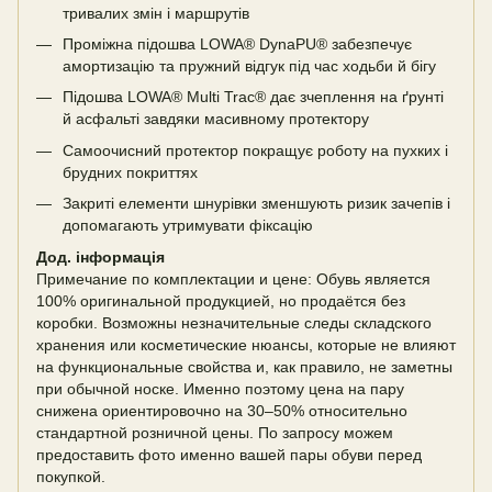
тривалих змін і маршрутів
Проміжна підошва LOWA® DynaPU® забезпечує
амортизацію та пружний відгук під час ходьби й бігу
Підошва LOWA® Multi Trac® дає зчеплення на ґрунті
й асфальті завдяки масивному протектору
Самоочисний протектор покращує роботу на пухких і
брудних покриттях
Закриті елементи шнурівки зменшують ризик зачепів і
допомагають утримувати фіксацію
Дод. інформація
Примечание по комплектации и цене: Обувь является
100% оригинальной продукцией, но продаётся без
коробки. Возможны незначительные следы складского
хранения или косметические нюансы, которые не влияют
на функциональные свойства и, как правило, не заметны
при обычной носке. Именно поэтому цена на пару
снижена ориентировочно на 30–50% относительно
стандартной розничной цены. По запросу можем
предоставить фото именно вашей пары обуви перед
покупкой.