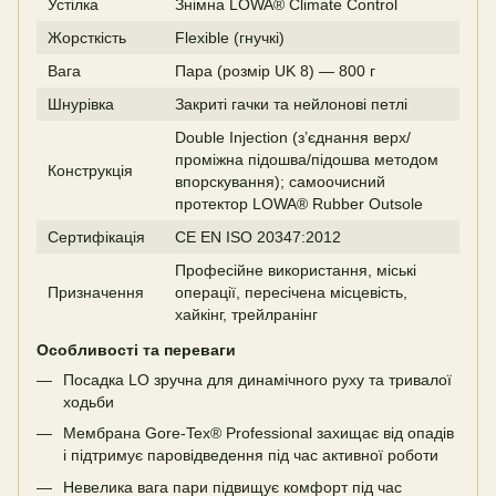
Устілка
Знімна LOWA® Climate Control
Жорсткість
Flexible (гнучкі)
Вага
Пара (розмір UK 8) — 800 г
Шнурівка
Закриті гачки та нейлонові петлі
Double Injection (з’єднання верх/
проміжна підошва/підошва методом
Конструкція
впорскування); самоочисний
протектор LOWA® Rubber Outsole
Сертифікація
CE EN ISO 20347:2012
Професійне використання, міські
Призначення
операції, пересічена місцевість,
хайкінг, трейлранінг
Особливості та переваги
Посадка LO зручна для динамічного руху та тривалої
ходьби
Мембрана Gore-Tex® Professional захищає від опадів
і підтримує паровідведення під час активної роботи
Невелика вага пари підвищує комфорт під час