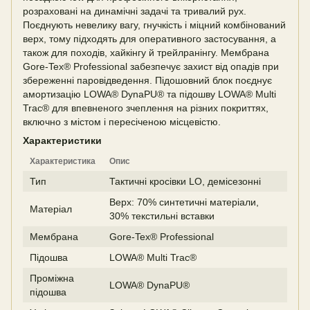
розраховані на динамічні задачі та тривалий рух.
Поєднують невелику вагу, гнучкість і міцний комбінований
верх, тому підходять для оперативного застосування, а
також для походів, хайкінгу й трейлранінгу. Мембрана
Gore-Tex® Professional забезпечує захист від опадів при
збереженні паровідведення. Підошовний блок поєднує
амортизацію LOWA® DynaPU® та підошву LOWA® Multi
Trac® для впевненого зчеплення на різних покриттях,
включно з містом і пересіченою місцевістю.
Характеристики
Характеристика
Опис
Тип
Тактичні кросівки LO, демісезонні
Верх: 70% синтетичні матеріали,
Матеріал
30% текстильні вставки
Мембрана
Gore-Tex® Professional
Підошва
LOWA® Multi Trac®
Проміжна
LOWA® DynaPU®
підошва