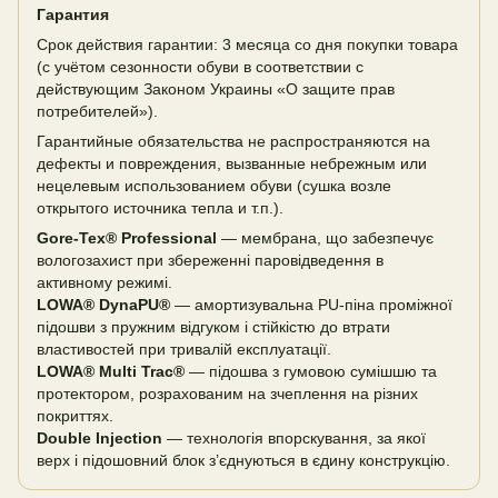
Гарантия
Срок действия гарантии: 3 месяца со дня покупки товара
(с учётом сезонности обуви в соответствии с
действующим Законом Украины «О защите прав
потребителей»).
Гарантийные обязательства не распространяются на
дефекты и повреждения, вызванные небрежным или
нецелевым использованием обуви (сушка возле
открытого источника тепла и т.п.).
Gore-Tex® Professional
— мембрана, що забезпечує
вологозахист при збереженні паровідведення в
активному режимі.
LOWA® DynaPU®
— амортизувальна PU-піна проміжної
підошви з пружним відгуком і стійкістю до втрати
властивостей при тривалій експлуатації.
LOWA® Multi Trac®
— підошва з гумовою сумішшю та
протектором, розрахованим на зчеплення на різних
покриттях.
Double Injection
— технологія впорскування, за якої
верх і підошовний блок з’єднуються в єдину конструкцію.