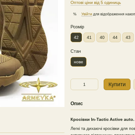
Оптові ціни від 5 одиниць
Увійти
для відображення накоп
%
Розмір
42
41
40
44
43
Стан
нове
Купити
Опис
Кросівки In-Tactic Active auto
Легкі та дихаючі кросівки для п