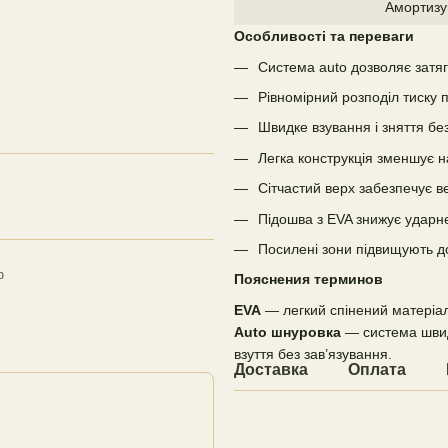
Амортизу
Особливості та переваги
Система auto дозволяє затя
Рівномірний розподіл тиску
Швидке взування і зняття бе
Легка конструкція зменшує 
Сітчастий верх забезпечує в
Підошва з EVA знижує ударн
Посилені зони підвищують до
ю
Пояснения терминов
EVA
— легкий спінений матеріа
Auto шнуровка
— система швидк
взуття без зав’язування.
Доставка
Оплата