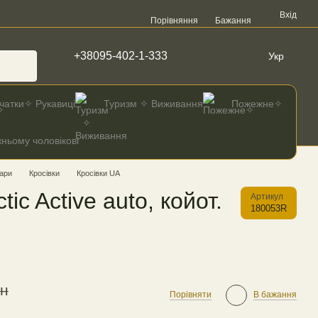
Вхід
Порівняння
Бажання
+38095-402-1-333
Укр
чатки✧ Рукавиці
Туризм ✧ Виживання
Пожежне✧
ньому чоловікові
ари
Кросівки
Кросівки UA
tic Active auto, койот.
Артикул
180053R
рн
Порівняти
В бажання