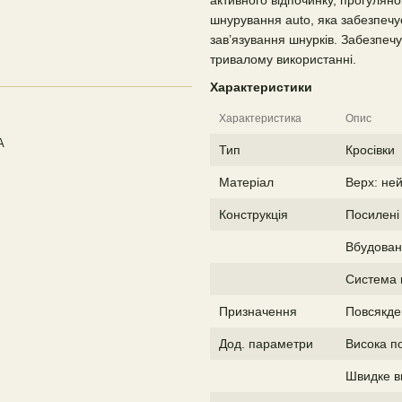
активного відпочинку, прогулян
шнурування auto, яка забезпечує
зав’язування шнурків. Забезпеч
тривалому використанні.
Характеристики
Характеристика
Опис
A
Тип
Кросівки
Матеріал
Верх: ней
Конструкція
Посилені 
Вбудован
Система 
Призначення
Повсякде
Дод. параметри
Висока по
Швидке в