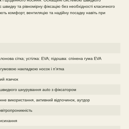
ок і щоденного носіння. Оснащені системою швидкого
 швидку та рівномірну фіксацію без необхідності класичного
ують комфорт, вентиляцію та надійну посадку навіть при
лонова сітка; устілка: EVA; підошва: спінена гума EVA
гумовою накладкою носок і п’ятка
ий язичок
швидкого шнурування auto з фіксатором
нне використання, активний відпочинок, аутдор
вітропроникність
исихання