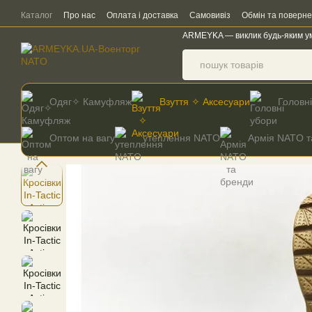
Перейти до основного контенту
Каталог
Про нас
Оплата і доставка
Самовивіз
Обмін та поверн
ARMEYKA — виклик будь-яким у
Одяг✧ Камуфляж
Взуття ✧ Аксесуари
Головн
Оптом на вагу
утеплення NATO
Армія NATO т