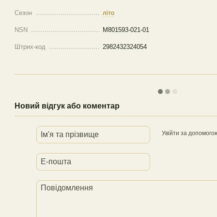
Сезон
літо
NSN
M801593-021-01
Штрих-код
2982432324054
Новий відгук або коментар
Увійти за допомого