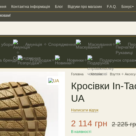
ення
Контактна інформація
Блог
Відгуки про магазин
F.A.Q.
Бонус+
мовам!
і убори
Амуніція ✧ Спорядження
Маскування✧
Пер
а бренди
Розпродаж✧
Новинки✧
Подарунок справж
Головна
Каталог
Взуття ✧ Аксесу
Кросівки In-Tac
UA
Написати відгук
2 114 грн
2 225 г
В наявності