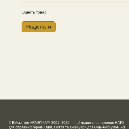
Оцініть товар
Надіслати
© Військторг ARMEYKA™ 2001–2025 — найкраще спорядження НАТО
для справжніх героїв. Одяг, взуття та аксесуари для будь-яких умов. Усі