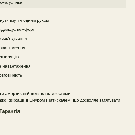
юча устілка
гнути взуття одним рухом
 підвищує комфорт
з зав’язування
навантаження
ентиляцію
е навантаження
вговічність
л з амортизаційними властивостями.
ої фіксації зі шнуром і затискачем, що дозволяє затягувати
Гарантія