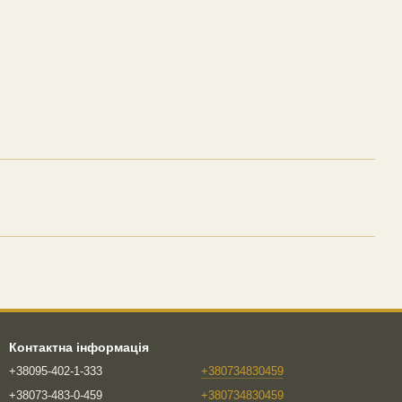
Контактна інформація
+38095-402-1-333
+380734830459
+38073-483-0-459
+380734830459