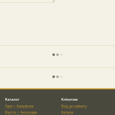
Каталог
Клієнтам
Одяг✧ Камуфляж
Вхід до кабінету
Взуття ✧ Аксесуари
Каталог