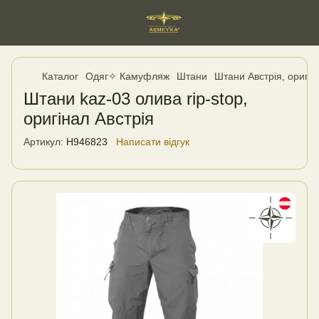
Каталог
Одяг✧ Камуфляж
Штани
Штани Австрія, оригін
Штани kaz-03 олива rip-stop,
оригінал Австрія
Артикул:
H946823
Написати відгук