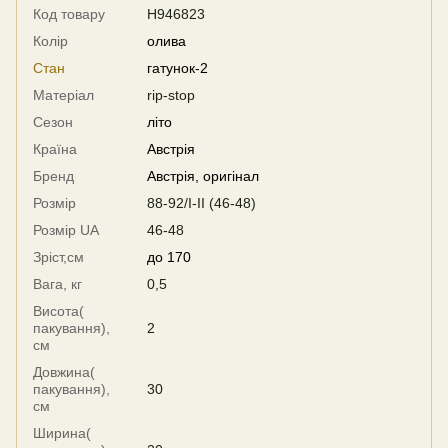
Код товару
H946823
Колір
олива
Стан
гатунок-2
Матеріал
rip-stop
Сезон
літо
Країна
Австрія
Бренд
Австрія, оригінал
Розмір
88-92/I-II (46-48)
Розмір UA
46-48
Зріст,см
до 170
Вага, кг
0,5
Висота(
пакування),
2
см
Довжина(
пакування),
30
см
Ширина(