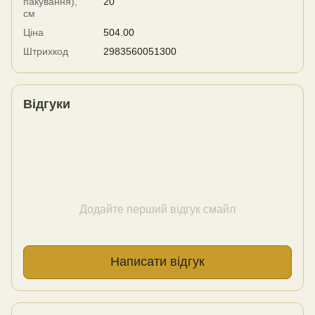
пакування),
20
см
Ціна
504.00
Штрихкод
2983560051300
Відгуки
Додайте перший відгук смайл
Написати відгук