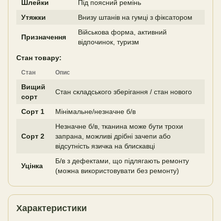
Шлейки
Під поясний ремінь
Утяжки
Внизу штанів на гумці з фіксатором
Військова форма, активний
Призначення
відпочинок, туризм
Стан товару:
Стан
Опис
Вищий
Стан складського зберігання / стан нового
сорт
Сорт 1
Мінімальне/незначне б/в
Незначне б/в, тканина може бути трохи
Сорт 2
запрана, можливі дрібні зачепи або
відсутність язичка на блискавці
Б/в з дефектами, що підлягають ремонту
Уцінка
(можна використовувати без ремонту)
Характеристики