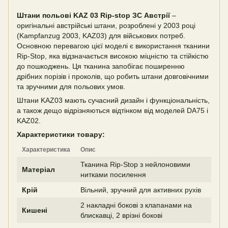
Штани польові KAZ 03 Rip-stop ЗС Австрії
–
оригінальні австрійські штани, розроблені у 2003 році
(Kampfanzug 2003, KAZ03) для військових потреб.
Основною перевагою цієї моделі є використання тканини
Rip-Stop, яка відзначається високою міцністю та стійкістю
до пошкоджень. Ця тканина запобігає поширенню
дрібних порізів і проколів, що робить штани довговічними
та зручними для польових умов.
Штани KAZ03 мають сучасний дизайн і функціональність,
а також дещо відрізняються відтінком від моделей DA75 і
KAZ02.
Характеристики товару:
Характеристика
Опис
Тканина Rip-Stop з нейлоновими
Матеріал
нитками посилення
Крій
Вільний, зручний для активних рухів
2 накладні бокові з клапанами на
Кишені
блискавці, 2 врізні бокові