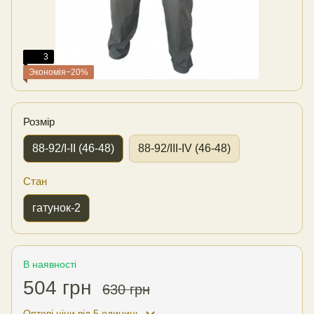
3
Экономія−20%
Розмір
88-92/I-II (46-48)
88-92/III-IV (46-48)
Стан
гатунок-2
В наявності
504 грн
630 грн
Оптові ціни
від 5 одиниць