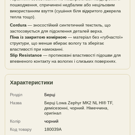
пошкодження, спричинені недбалим або нецільовим
використанням взуття (сушіння біля відкритого джерела
тепла тощо).
Cordura
— зносостійкий синтетичний текстиль, що
застосовується для підсилення деталей верха.
Піна із закритою коміркою
— матеріал без «губчастої»
структури, що менше вбирає вологу та зберігає
властивості при намоканні.
Slip Resistance
— протиковзні властивості підошви для
впевненого контакту на вологих і слизьких поверхнях.
Характеристики
Розділ
Берці
Назва
Берці Lowa Zephyr MK2 NL HI® TF,
демісезонні, чорний. Німеччина,
оригінал
Колір
чорний
Код товару
180039A