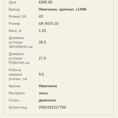
Ціна
6300.00
Бренд
Німеччина, оригінал, LOWA
Розмір UA
43
Розмір
UK 9/US 10
Вага, кг
1,25
Довжина
устільки
28,5
ЗАГАЛЬНА,см
Довжина
устільки
27,5
РОБОЧА,см
Робоча
ширина
9,5
устілки, см
Країна
Німеччина
Матеріал
замш
Сезон
демісезон
Штрих-код
2982432317766