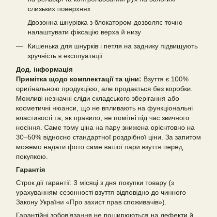
слизьких поверхнях
Двозонна шнурівка з блокатором дозволяє точно
налаштувати фіксацію верха й низу
Кишенька для шнурків і петля на заднику підвищують
зручність в експлуатації
Дод. інформація
Примітка щодо комплектації та ціни:
Взуття є 100%
оригінальною продукцією, але продається без коробки.
Можливі незначні сліди складського зберігання або
косметичні нюанси, що не впливають на функціональні
властивості та, як правило, не помітні під час звичного
носіння. Саме тому ціна на пару знижена орієнтовно на
30–50% відносно стандартної роздрібної ціни. За запитом
можемо надати фото саме вашої пари взуття перед
покупкою.
Гарантія
Строк дії гарантії: 3 місяці з дня покупки товару (з
урахуванням сезонності взуття відповідно до чинного
Закону України «Про захист прав споживачів»).
Гарантійні зобов’язання не поширюються на дефекти й