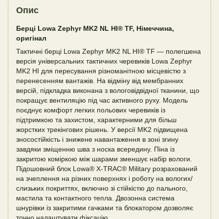
Опис
Берці Lowa Zephyr MK2 NL HI® TF, Німеччина,
оригінал
Тактичні берці Lowa Zephyr MK2 NL HI® TF — полегшена
версія універсальних тактичних черевиків Lowa Zephyr
MK2 HI для пересування різноманітною місцевістю з
перенесенням вантажів. На відміну від мембранних
версій, підкладка виконана з вологовідвідної тканини, що
покращує вентиляцію під час активного руху. Модель
поєднує комфорт легких польових черевиків із
підтримкою та захистом, характерними для більш
жорстких трекінгових рішень. У версії MK2 підвищена
зносостійкість і знижене навантаження в зоні згину
завдяки зміщенню шва з носка всередину. Піна із
закритою коміркою між шарами зменшує набір вологи.
Підошовний блок Lowa® X-TRAC® Military розрахований
на зчеплення на різних поверхнях і роботу на вологих/
слизьких покриттях, включно зі стійкістю до пального,
мастила та контактного тепла. Двозонна система
шнурівки із закритими гачками та блокатором дозволяє
точно налаштувати фіксацію.