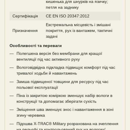
кишенька для шнурків на язичку;
петля на заднику
Сертифікація
CE EN ISO 20347:2012
Екстремальна місцевість і змішані
Призначення
покриття, рух із вантажем, тактичні
задачі
Особливості та переваги
Полегшена версія без мембрани для кращої
вентиляції під час активного руху
Вологовідвідна підкладка підвищує комфорт під час
тривалої ходьби й навантажень
Замша підвищеної товщини для ресурсу під час
польової експлуатації
Піна із закритою коміркою зменшує набір вологи в
конструкції та допомагає зберігати сухість
Зміщення шва зменшує знос і навантаження в зоні
згину черевика
Підошва X-TRAC® Military розрахована на зчеплення
на рельєфі та контрольований рух на вологих/