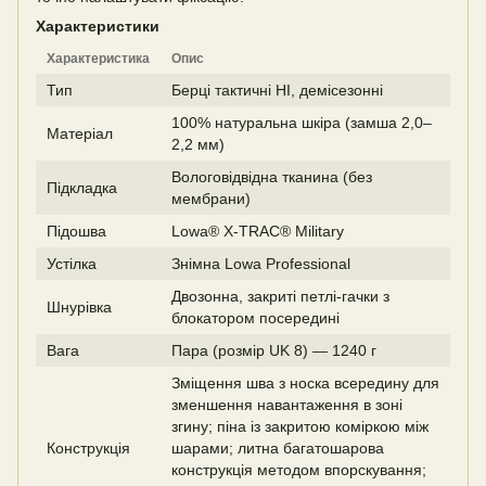
Характеристики
Характеристика
Опис
Тип
Берці тактичні HI, демісезонні
100% натуральна шкіра (замша 2,0–
Матеріал
2,2 мм)
Вологовідвідна тканина (без
Підкладка
мембрани)
Підошва
Lowa® X-TRAC® Military
Устілка
Знімна Lowa Professional
Двозонна, закриті петлі-гачки з
Шнурівка
блокатором посередині
Вага
Пара (розмір UK 8) — 1240 г
Зміщення шва з носка всередину для
зменшення навантаження в зоні
згину; піна із закритою коміркою між
Конструкція
шарами; литна багатошарова
конструкція методом впорскування;